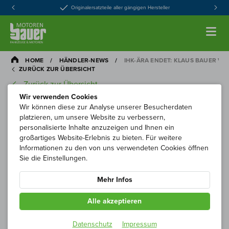
Originalersatzteile aller gängigen Hersteller
HOME
/
HÄNDLER-NEWS
/
IHK-ÄRA ENDET: KLAUS BAUER VE
ZURÜCK ZUR ÜBERSICHT
Zurück zur Übersicht
Wir verwenden Cookies
Wir können diese zur Analyse unserer Besucherdaten
platzieren, um unsere Website zu verbessern,
personalisierte Inhalte anzuzeigen und Ihnen ein
großartiges Website-Erlebnis zu bieten. Für weitere
Informationen zu den von uns verwendeten Cookies öffnen
Sie die Einstellungen.
Mehr Infos
Alle akzeptieren
Nach 25 Jahren im Regionalausschuss der IHK für
Datenschutz
Impressum
München und Oberbayern und acht Jahren als dessen