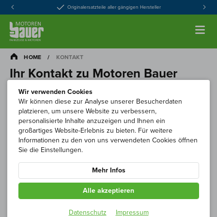
Originalersatzteile aller gängigen Hersteller
HOME
/
KONTAKT
Ihr Kontakt zu Motoren Bauer
Wir verwenden Cookies
Egal ob es um Ihre Bestellungen geht, Probleme mit Ihrem
Wir können diese zur Analyse unserer Besucherdaten
Kundenkonto oder Fragen rund um unsere Artikel.
platzieren, um unsere Website zu verbessern,
Kontaktieren Sie uns jederzeit gerne - wir sind persönlich
personalisierte Inhalte anzuzeigen und Ihnen ein
für Sie da und unterstützen Sie in Ihrem Anliegen.
großartiges Website-Erlebnis zu bieten. Für weitere
Nutzen Sie dafür ganz einfach die allgemeinen
Informationen zu den von uns verwendeten Cookies öffnen
Kontaktmöglichkeiten wie Telefon oder E-Mail, oder füllen
Sie die Einstellungen.
Sie das Kontaktformular mit Ihrem Anliegen aus. Wir
melden uns schnellstmöglich bei Ihnen zurück.
Mehr Infos
Ihr Motoren Bauer Team!
Alle akzeptieren
Datenschutz
Impressum